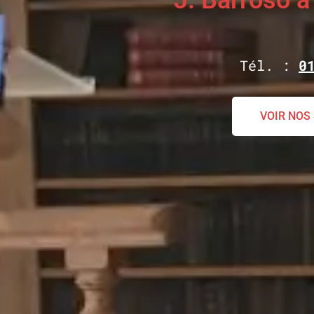
J. Barroso à
Tél. :
0
VOIR NOS