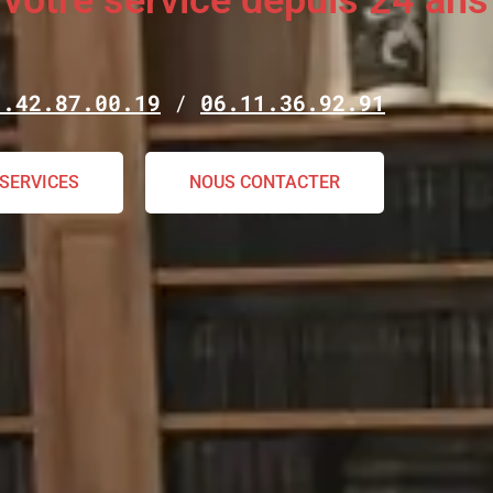
 votre service depuis 24 ans
1.42.87.00.19
/
06.11.36.92.91
 SERVICES
NOUS CONTACTER