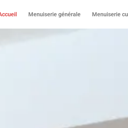
Accueil
Menuiserie générale
Menuiserie cu